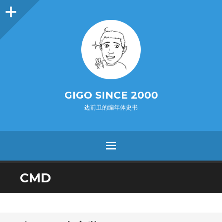
O
p
e
n
i
d
e
b
a
s
r
GIGO SINCE 2000
边前卫的编年体史书
MENU
SKIP
CMD
TO
CONTENT