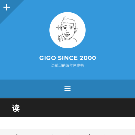
O
p
e
n
i
d
e
b
a
s
r
GIGO SINCE 2000
边前卫的编年体史书
MENU
SKIP
读
TO
CONTENT