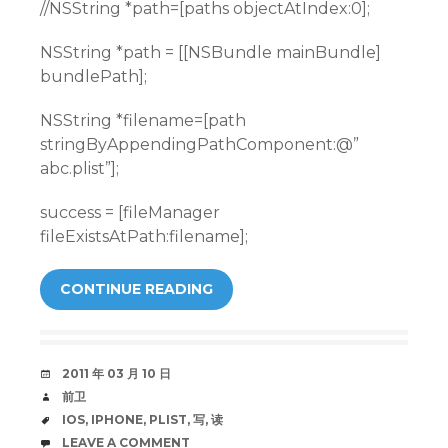
//NSString *path=[paths objectAtIndex:0];
NSString *path = [[NSBundle mainBundle]
bundlePath];
NSString *filename=[path
stringByAppendingPathComponent:@”
abc.plist”];
success = [fileManager
fileExistsAtPath:filename];
CONTINUE READING
DATE
2011 年 03 月 10 日
AUTHOR
前卫
TAGS
IOS
,
IPHONE
,
PLIST
,
写
,
读
COMMENTS
LEAVE A COMMENT