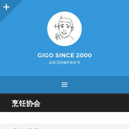
O
p
e
n
i
d
e
b
a
s
r
GIGO SINCE 2000
边前卫的编年体史书
MENU
SKIP
烹饪协会
TO
CONTENT