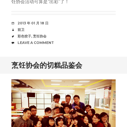
饪协会活动可算是“出彩”了！
DATE
2013 年 01 月 18 日
AUTHOR
前卫
TAGS
彩色饺子
,
烹饪协会
COMMENTS
LEAVE A COMMENT
烹饪协会的切糕品鉴会