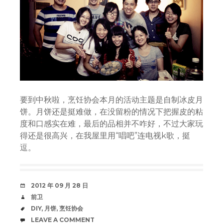
要到中秋啦，烹饪协会本月的活动主题是自制冰皮月
饼。月饼还是挺难做，在没留粉的情况下把握皮的粘
度和口感实在难，最后的品相并不咋好，不过大家玩
得还是很高兴，在我屋里用“唱吧”连电视k歌，挺
逗。
DATE
2012 年 09 月 28 日
AUTHOR
前卫
TAGS
DIY
,
月饼
,
烹饪协会
COMMENTS
LEAVE A COMMENT