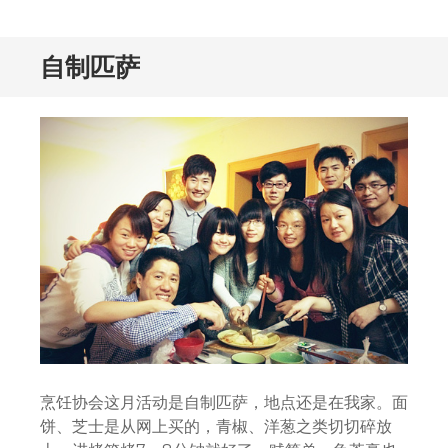
自制匹萨
烹饪协会这月活动是自制匹萨，地点还是在我家。面
饼、芝士是从网上买的，青椒、洋葱之类切切碎放