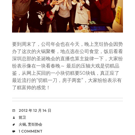
要到周末了，公司年会也在今天，晚上烹饪协会因势
办了这次的火锅聚餐，地点选在公司食堂，饭后看看
深圳总部的圣诞晚会的直播也算主旋律一下，大家纷
纷表示像在一块看春晚～ 最后的压轴大戏是切糕品
鉴，从网上买回的一小块切糕要50块钱，真正应了
最近流行的“切糕一刀，房子两套”，大家纷纷表示有
了糕富帅的感觉！
DATE
2012 年 12 月 14 日
AUTHOR
前卫
TAGS
火锅
,
烹饪协会
COMMENTS
1 COMMENT