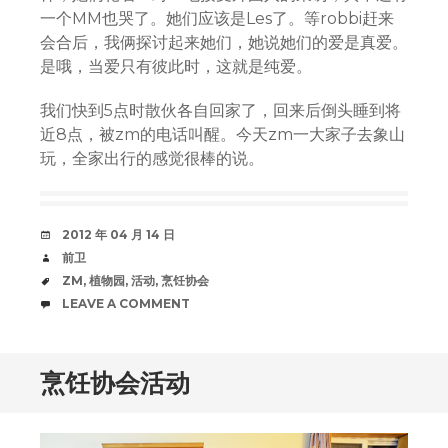
一个MM也哭了。她们应该是Les了。等robbi赶来
会合后，我俩探讨起来她们，她说她们的爱是真爱。
是哦，当爱只有彼此时，这就是纯爱。
我们快到5点时散伙各自回家了，回来后倒头睡到将
近8点，被zm的电话叫醒。今天zm一大家子去象山
玩，全家出行的感觉很棒的说。
DATE
2012 年 04 月 14 日
AUTHOR
前卫
TAGS
ZM
,
植物园
,
活动
,
烹饪协会
COMMENTS
LEAVE A COMMENT
烹饪协会活动