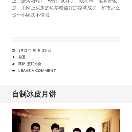
上，进烤箱烤7、8分钟就好了，贼简单。龟苓膏也
是，用网上买来的龟苓粉熬好凉凉就成了，超市那么
贵一小碗忒不值啦。
DATE
2012 年 10 月 29 日
AUTHOR
前卫
TAGS
匹萨
,
烹饪协会
COMMENTS
LEAVE A COMMENT
自制冰皮月饼