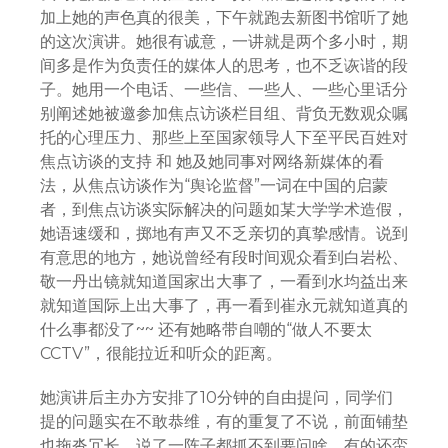
加上她的声色真的很美，下午就跑去新图书馆听了她
的这次演讲。她很有诚意，一讲就是两个多小时，期
间多是作为负责任的媒体人的思考，也不乏诙谐的段
子。她用一个电话、一些信、一些人、一些心里话分
别阐述她被邀参加焦点访谈栏目组、背负无数观众嘱
托的心理压力、那些上至国家领导人下至平民百姓对
焦点访谈的支持 和 她及她同事对网络新媒体的看
法，从焦点访谈作为“舆论监督”一词在中国的启蒙
者，到焦点访谈实际解决的问题如某大学学术造假，
她语速缓和，掷地有声又不乏亲切的真挚感情。说到
有意思的地方，她说曾经有段时间观众看到白岩松、
敬一丹出镜就知道国家出大事了，一看到水均益出来
就知道国际上出大事了，再一看到崔永元就知道真的
什么事都没了~~ 还有她略带自嘲的“做人不要太
CCTV”，很能拉近和听众的距离。
她演讲后主办方安排了10分钟的自由提问，同学们
提的问题实在不敢恭维，有的重复了不说，前面铺垫
也拖沓冗长，说了一阵子都抓不到要问啥。有的还蛮