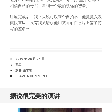
相信自己的号召，看到一个淡泊致远的智者。
讲座完成后，我上去说可以来个自拍不，他抓抓头发
爽快答应，只有我又请求他用某app在照片上签了简
写的签名~~
DATE
2014 年 06 月 04 日
AUTHOR
前卫
TAGS
演讲
,
蔡志忠
COMMENTS
LEAVE A COMMENT
据说很完美的演讲