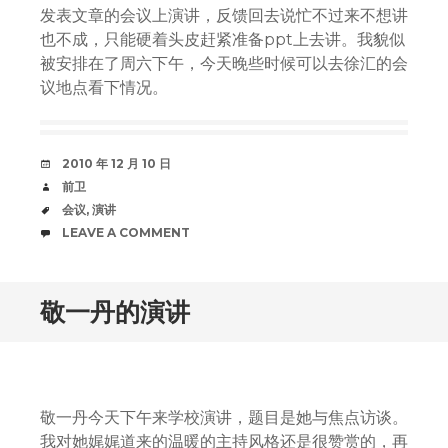
发表文章的会议上演讲，反馈回去说忙不过来不想讲
也不成，只能硬着头皮赶紧准备ppt上去讲。我貌似
被安排在了周六下午，今天晚些时候可以去徐汇的会
议地点看下情况。
DATE
2010 年 12 月 10 日
AUTHOR
前卫
TAGS
会议
,
演讲
COMMENTS
LEAVE A COMMENT
敬一丹的演讲
敬一丹今天下午来学校演讲，题目是她与焦点访谈。
我对她娓娓道来的温暖的主持风格还是很赞赏的，再