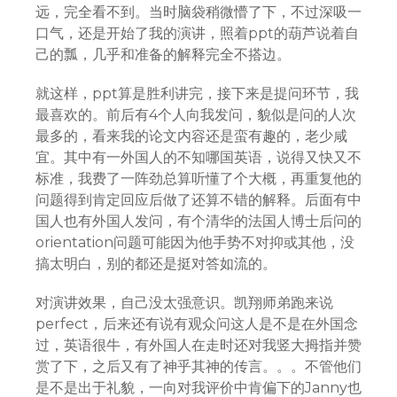
远，完全看不到。当时脑袋稍微懵了下，不过深吸一
口气，还是开始了我的演讲，照着ppt的葫芦说着自
己的瓢，几乎和准备的解释完全不搭边。
就这样，ppt算是胜利讲完，接下来是提问环节，我
最喜欢的。前后有4个人向我发问，貌似是问的人次
最多的，看来我的论文内容还是蛮有趣的，老少咸
宜。其中有一外国人的不知哪国英语，说得又快又不
标准，我费了一阵劲总算听懂了个大概，再重复他的
问题得到肯定回应后做了还算不错的解释。后面有中
国人也有外国人发问，有个清华的法国人博士后问的
orientation问题可能因为他手势不对抑或其他，没
搞太明白，别的都还是挺对答如流的。
对演讲效果，自己没太强意识。凯翔师弟跑来说
perfect，后来还有说有观众问这人是不是在外国念
过，英语很牛，有外国人在走时还对我竖大拇指并赞
赏了下，之后又有了神乎其神的传言。。。不管他们
是不是出于礼貌，一向对我评价中肯偏下的Janny也