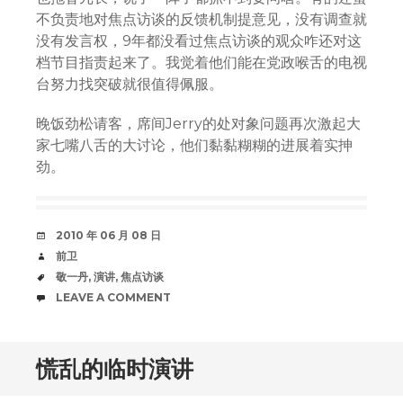
不负责地对焦点访谈的反馈机制提意见，没有调查就
没有发言权，9年都没看过焦点访谈的观众咋还对这
档节目指责起来了。我觉着他们能在党政喉舌的电视
台努力找突破就很值得佩服。
晚饭劲松请客，席间Jerry的处对象问题再次激起大
家七嘴八舌的大讨论，他们黏黏糊糊的进展着实抻
劲。
DATE
2010 年 06 月 08 日
AUTHOR
前卫
TAGS
敬一丹
,
演讲
,
焦点访谈
COMMENTS
LEAVE A COMMENT
慌乱的临时演讲