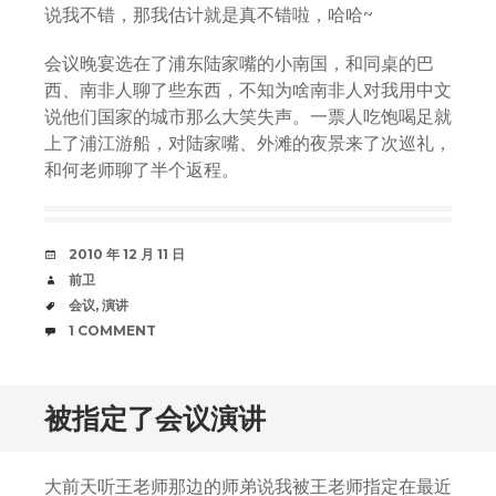
说我不错，那我估计就是真不错啦，哈哈~
会议晚宴选在了浦东陆家嘴的小南国，和同桌的巴
西、南非人聊了些东西，不知为啥南非人对我用中文
说他们国家的城市那么大笑失声。一票人吃饱喝足就
上了浦江游船，对陆家嘴、外滩的夜景来了次巡礼，
和何老师聊了半个返程。
DATE
2010 年 12 月 11 日
AUTHOR
前卫
TAGS
会议
,
演讲
COMMENTS
1 COMMENT
被指定了会议演讲
大前天听王老师那边的师弟说我被王老师指定在最近