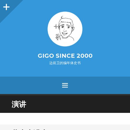
O
p
e
n
i
d
e
b
a
s
r
GIGO SINCE 2000
边前卫的编年体史书
MENU
SKIP
演讲
TO
CONTENT