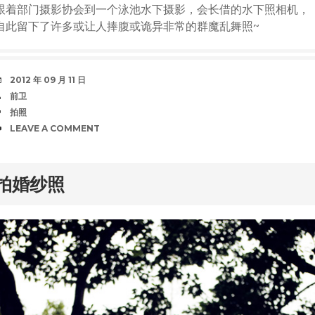
跟着部门摄影协会到一个泳池水下摄影，会长借的水下照相机，
自此留下了许多或让人捧腹或诡异非常的群魔乱舞照~
DATE
2012 年 09 月 11 日
AUTHOR
前卫
TAGS
拍照
COMMENTS
LEAVE A COMMENT
rd
拍婚纱照