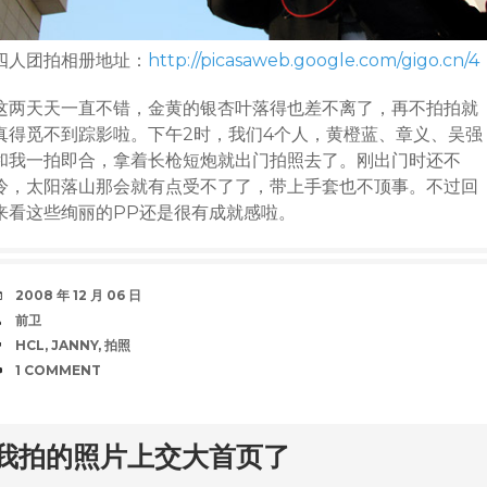
四人团拍相册地址：
http://picasaweb.google.com/gigo.cn/4
这两天天一直不错，金黄的银杏叶落得也差不离了，再不拍拍就
真得觅不到踪影啦。下午2时，我们4个人，黄橙蓝、章义、吴强
和我一拍即合，拿着长枪短炮就出门拍照去了。刚出门时还不
冷，太阳落山那会就有点受不了了，带上手套也不顶事。不过回
来看这些绚丽的PP还是很有成就感啦。
DATE
2008 年 12 月 06 日
AUTHOR
前卫
TAGS
HCL
,
JANNY
,
拍照
COMMENTS
1 COMMENT
rd
我拍的照片上交大首页了