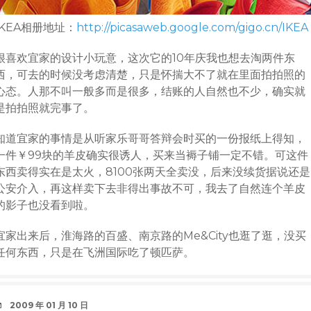
IKEA相册地址：
http://picasaweb.google.com/gigo.cn/IKEA
很喜欢宜家的设计小玩意，这次它的10年庆我也想去淘两件东
西，可去的时候没考虑清楚，只是怀揣大不了就在里面拍拍照的
心态。人那不叫一般多而是很多，结账的人自然也不少，确实就
是拍拍照就完事了。
知道宜家的事情是从听家乐哥哥答辩会时买的一份报纸上得知，
一件￥99块的羊皮确实很诱人，买来当褥子铺一定不错。可这件
东西卖得实在是太火，8100张两天全卖没，后来没续货据说还是
公安介入，再这样卖下去非得出事故不可，我去了自然连个羊皮
的影子也没看到啦。
宜家出来后，淮海路的百盛、南京路的Me&City也逛了逛，没买
任何东西，只是在飞洲国际吃了顿匹萨。
DATE
2009 年 01 月 10 日