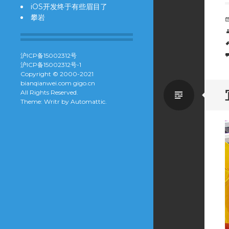
iOS开发终于有些眉目了
攀岩
沪ICP备15002312号
沪ICP备15002312号-1
Copyright © 2000-2021
bianqianwei.com gigo.cn
Standa
All Rights Reserved.
Theme: Writr by
Automattic
.