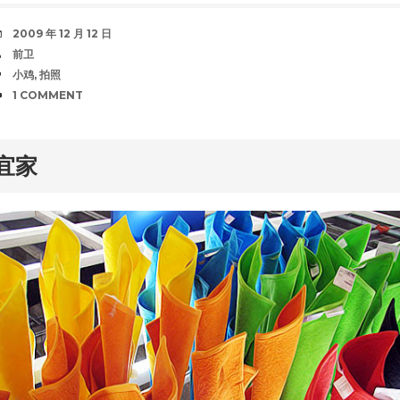
DATE
2009 年 12 月 12 日
AUTHOR
前卫
TAGS
小鸡
,
拍照
COMMENTS
1 COMMENT
rd
宜家