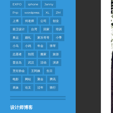
EXPO
iphone
Janny
Prp
wordpress
XL
ZM
上博
何老师
公司
创业
前卫设计
台湾
回家
培训
奥运
婚礼
家乐哥哥
小季
小马
小鸡
年会
弹琴
志愿者
拍照
搬家
旅游
普吉岛
武汉
活动
演讲
烹饪协会
王阿姨
生日
电影
网站
聚会
腾讯
表妹
论文
过年
骑行
设计师博客