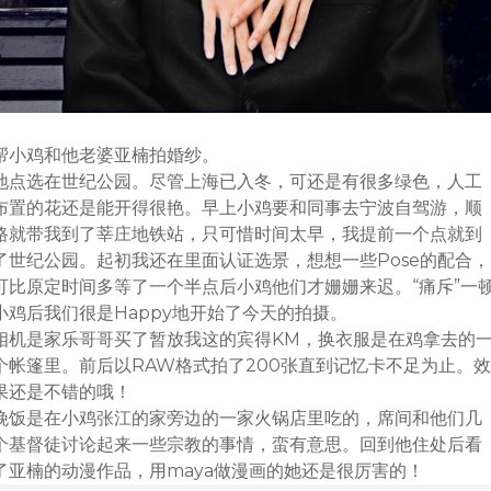
帮小鸡和他老婆亚楠拍婚纱。
地点选在世纪公园。尽管上海已入冬，可还是有很多绿色，人工
布置的花还是能开得很艳。早上小鸡要和同事去宁波自驾游，顺
路就带我到了莘庄地铁站，只可惜时间太早，我提前一个点就到
了世纪公园。起初我还在里面认证选景，想想一些Pose的配合，
可比原定时间多等了一个半点后小鸡他们才姗姗来迟。“痛斥”一
小鸡后我们很是Happy地开始了今天的拍摄。
相机是家乐哥哥买了暂放我这的宾得KM，换衣服是在鸡拿去的
个帐篷里。前后以RAW格式拍了200张直到记忆卡不足为止。效
果还是不错的哦！
晚饭是在小鸡张江的家旁边的一家火锅店里吃的，席间和他们几
个基督徒讨论起来一些宗教的事情，蛮有意思。回到他住处后看
了亚楠的动漫作品，用maya做漫画的她还是很厉害的！