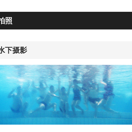
拍照
rd
水下摄影