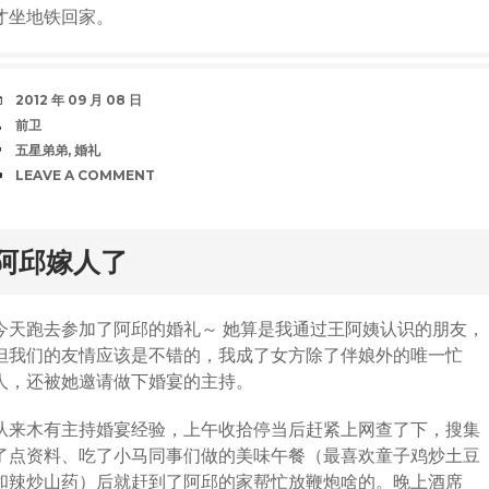
才坐地铁回家。
DATE
2012 年 09 月 08 日
AUTHOR
前卫
TAGS
五星弟弟
,
婚礼
COMMENTS
LEAVE A COMMENT
rd
阿邱嫁人了
今天跑去参加了阿邱的婚礼～ 她算是我通过王阿姨认识的朋友，
但我们的友情应该是不错的，我成了女方除了伴娘外的唯一忙
人，还被她邀请做下婚宴的主持。
从来木有主持婚宴经验，上午收拾停当后赶紧上网查了下，搜集
了点资料、吃了小马同事们做的美味午餐（最喜欢童子鸡炒土豆
和辣炒山药）后就赶到了阿邱的家帮忙放鞭炮啥的。晚上酒席