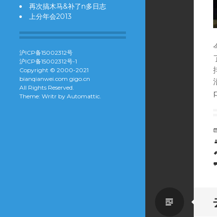
再次搞木马&补了n多日志
上分年会2013
沪ICP备15002312号
沪ICP备15002312号-1
Copyright © 2000-2021
bianqianwei.com gigo.cn
All Rights Reserved.
Theme: Writr by
Automattic
.
Standa