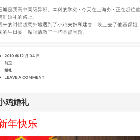
王旭是我高中同级异班、本科的学弟~ 今天在上海办~ 正在赶往
南汇婚礼的路上。
回来的时候超意外地遇到了小鸡夫妇和建春，晚上去了他基督姐
妹的生日宴，席间请教了一些基督问题。
DATE
2010 年 12 月 04 日
AUTHOR
前卫
TAGS
婚礼
COMMENTS
LEAVE A COMMENT
rd
小鸡婚礼
新年快乐