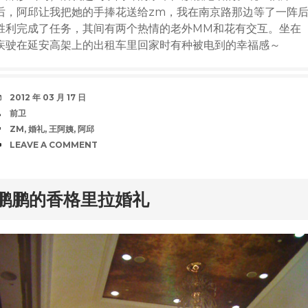
后，阿邱让我把她的手捧花送给zm，我在南京路那边等了一阵
胜利完成了任务，其间有两个热情的老外MM和花有交互。坐在
疾驶在延安高架上的出租车里回家时有种被电到的幸福感～
DATE
2012 年 03 月 17 日
AUTHOR
前卫
TAGS
ZM
,
婚礼
,
王阿姨
,
阿邱
COMMENTS
LEAVE A COMMENT
rd
鹏鹏的香格里拉婚礼