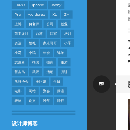
EXPO
iphone
Janny
Prp
wordpress
XL
ZM
上博
何老师
公司
创业
前卫设计
台湾
回家
培训
奥运
婚礼
家乐哥哥
小季
小马
小鸡
年会
弹琴
志愿者
拍照
搬家
旅游
普吉岛
武汉
活动
演讲
烹饪协会
王阿姨
生日
Standa
电影
网站
聚会
腾讯
表妹
论文
过年
骑行
设计师博客