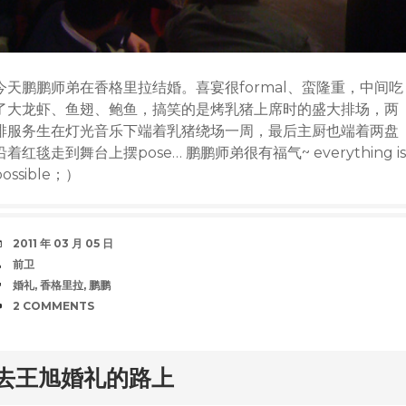
今天鹏鹏师弟在香格里拉结婚。喜宴很formal、蛮隆重，中间吃
了大龙虾、鱼翅、鲍鱼，搞笑的是烤乳猪上席时的盛大排场，两
排服务生在灯光音乐下端着乳猪绕场一周，最后主厨也端着两盘
沿着红毯走到舞台上摆pose… 鹏鹏师弟很有福气~ everything is
possible；）
DATE
2011 年 03 月 05 日
AUTHOR
前卫
TAGS
婚礼
,
香格里拉
,
鹏鹏
COMMENTS
2 COMMENTS
rd
去王旭婚礼的路上