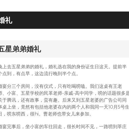
婚礼
rd
五星弟弟婚礼
晚上去五星弟弟的婚礼，婚礼选在我的身份证生日这天。提前半
个点到，有点早，这边流行晚到半个点。
婚宴分三个房间，没有仪式，只有吃喝唠嗑。我们这桌有王老
师、小富、五星学校的民革老师-亲戚-高中同学，唠的话题很多
关于腾讯，还有政事，蛮有趣。后来又到五星老婆的广告公司同
事桌上坐，竟然有包括他老婆在内的两个人和我同一天10月5号
日，唠东唠西，很hi。曹老师也带女儿来参加。
婚宴完事后，坐小富的车往回走，很长时间不见，一路唠到莘庄