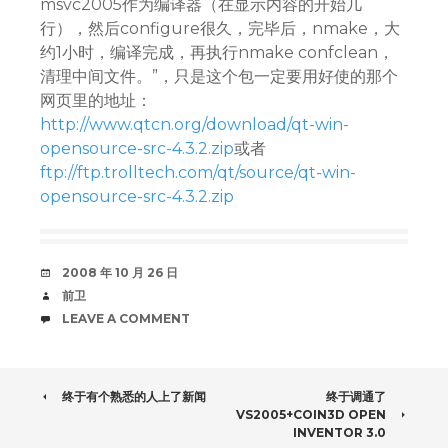
msvc2005作为编译器（在显示内容的开始几
行），然后configure很久，完毕后，nmake，大
约1小时，编译完成，再执行nmake confclean，
清理中间文件。”，只是这个包一定要用好使的那个
网页里的地址：
http://www.qtcn.org/download/qt-win-
opensource-src-4.3.2.zip
或者
ftp://ftp.trolltech.com/qt/source/qt-win-
opensource-src-4.3.2.zip
DATE
2008 年 10 月 26 日
AUTHOR
前卫
COMMENTS
LEAVE A COMMENT
POST
终于有个熟悉的人上了新闻
终于调通了
VS2005+COIN3D OPEN
NAVIGATION
INVENTOR 3.0