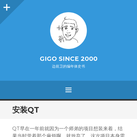
O
p
e
n
i
d
e
b
a
s
r
GIGO SINCE 2000
边前卫的编年体史书
MENU
SKIP
安装QT
TO
CONTENT
QT早在一年前就因为一个师弟的项目想装来着，结
果当时觉着那个麻烦啊，就放弃了。这次项目本身需