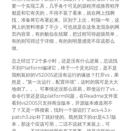
要一个实现工具，几乎各个可见的源程序或推荐程序
都是和它有关的，不得不装了看来，就在网上找啊
找，准备将它布署起来。区别于上次，时隔一年，这
网上的资料增多了不少，可也就是在这鱼龙混杂的网
页内容里，有的貌似在炫耀，把过程写得超级简单，
有的则写得过于详细，有的则
明显感觉不应该那么
做。
总之经过了2个多小时，还是没有什么进展，总说找
不到Platform编译它，终于一个灵光闪过，是不是
我刚装好的VS2005还没有运行的缘故？打开vs，果
然是，“第一次运行，配置环境”，这时的我可是大大
地倒了。。。可事情还没那么容易，即使运行了vs，
命令行里还是说platform问题，在Readme文件里
看到vs2005只支持商业版本，开源版本难道用不
了？又是一阵搜索，找到一个据说打了acs-4.3.x-
patch3.zip补丁就好使的。既然我下的qt是4.3.1版
本，那这个应该可用，二话不说就下来装上，可