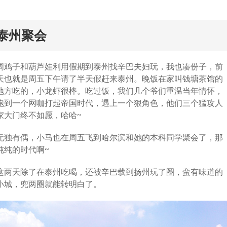
rd
泰州聚会
周鸡子和葫芦娃利用假期到泰州找辛巴夫妇玩，我也凑份子，前
天也就是周五下午请了半天假赶来泰州。晚饭在家叫钱塘茶馆的
地方吃的，小龙虾很棒。吃过饭，我们几个爷们重温当年情怀，
跑到一个网咖打起帝国时代，遇上一个狠角色，他们三个猛攻人
家大门终不如愿，哈哈~
无独有偶，小马也在周五飞到哈尔滨和她的本科同学聚会了，那
纯纯的时代啊~
这两天除了在泰州吃喝，还被辛巴载到扬州玩了圈，蛮有味道的
小城，兜两圈就能转明白了。