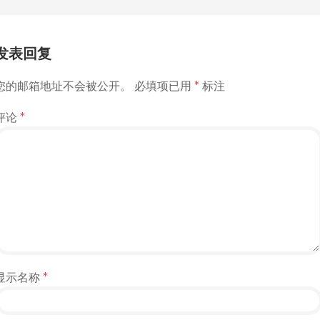
POST
NAVIGATION
发表回复
您的邮箱地址不会被公开。
必填项已用
*
标注
评论
*
显示名称
*