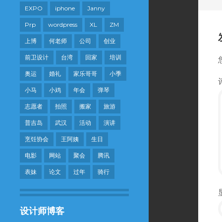
EXPO
iphone
Janny
Prp
wordpress
XL
ZM
上博
何老师
公司
创业
前卫设计
台湾
回家
培训
奥运
婚礼
家乐哥哥
小季
小马
小鸡
年会
弹琴
志愿者
拍照
搬家
旅游
普吉岛
武汉
活动
演讲
烹饪协会
王阿姨
生日
电影
网站
聚会
腾讯
表妹
论文
过年
骑行
设计师博客