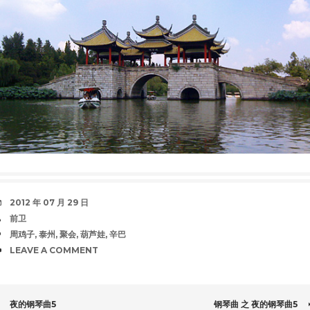
DATE
2012 年 07 月 29 日
AUTHOR
前卫
TAGS
周鸡子
,
泰州
,
聚会
,
葫芦娃
,
辛巴
COMMENTS
LEAVE A COMMENT
夜的钢琴曲5
钢琴曲 之 夜的钢琴曲5